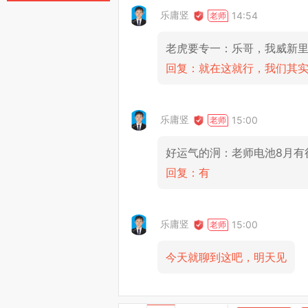
乐庸竖
14:54
老虎要专一：乐哥，我威新
回复：就在这就行，我们其
乐庸竖
15:00
好运气的泂：老师电池8月有
回复：有
乐庸竖
15:00
今天就聊到这吧，明天见