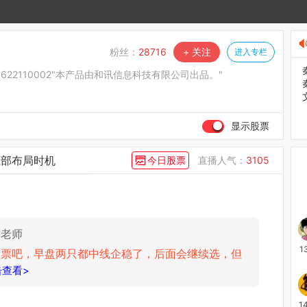
1
粉丝：
28716
+ 关注
进入专栏
的趋势怎么样，老师帮助分析一下？
但是，接下来一个月是科技股的天下，大消费没戏
30622110002"本产品由和讯信息科技有限公司出品。"
1
显示股票
那短线重什么？情绪
底部布局时机
今日股票
直播人气：
3105
1
谢老师
1
股票吧，早盘两只都中线企稳了，后面会继续选，但
击查看>
1