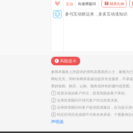
向老师提问
精美礼物
互动
风险提示
参阅本服务上所提供的资料及图表的人士，被视为已
网站无关。同时本网承诺诚信提供专业服务，不承诺
票的收购、购买、认购、抛售或持有的邀约或意图。
① 投资决策由客户作出，投资风险由客户承担。
② 证券投资顾问不得代客户作出投资决策。
③ 证券投资顾问向客户提供投资建议，应当提示潜
④ 特定区间历史战绩不代表未来承诺。个股案例仅
声明函