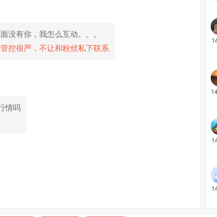
里面没有你，我怎么互动。。。
1
实管控很严，不让和粉丝私下联系
1
行情吗
1
1