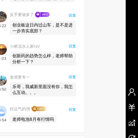
反手要做多了
回复
创业板这日内过山车，是不是进
4:22
一步夯实底部？
小桥流水人家tsV
回复
创新药的趋势怎么样，老师帮助
4:33
分析一下？
老虎要专一
回复
乐哥，我威新里面没有你，我怎
4:50
么互动。。。
好运气的泂
回复
老师电池8月有行情吗
4:54