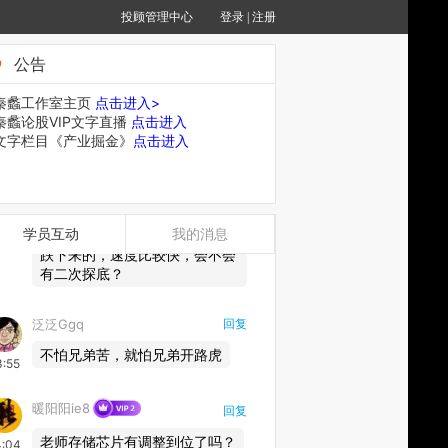
泛泛Ggq
回复
投顾管理中心
登录
|
注册
不管南北方，你有钱了，就要和
3:55
身边的亲戚和朋友尽可能地少来
公告
往
秦蠡工作室主页
点击进入>
秦蠡论股VIP文字直播
点击进入
泛泛Ggq
回复
文字栏目《产业掘金》
点击进入
人性如此
3:55
榉树
回复
学员互动
我的消息
老师，创业板日线这一波是直线
3:55
跌下来的，速度比较快，会不会
有二次探底？
泛泛Ggq
回复
不怕兄弟苦，就怕兄弟开路虎
3:55
暖阳阳ie8
回复
老师存储芯片有调整到位了吗？
4:04