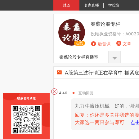
财道
名家直播
学投资
乐庸竖
14:36
秦蠡论股专栏
小桥流水人家tsV：创新药
回复：创新药属于大消费，
投顾执业资格号：
A00
在线
语音课
文章
乐庸竖
秦蠡论股专栏直播室
14:44
长线重择时，中线重趋势，
A股第三波行情正在孕育中 抓紧
14:46
互动回复
九力牛液压机械：好的，谢
回复：你还是多关注我选的
大家选一两只参与即可
点