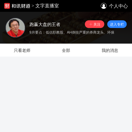
个人中心
>
文字直播室
跑赢大盘的王者
关注
进入专栏
9月要点：低估职教股、AH倒挂严重的券商龙头、环保
只看老师
全部
我的消息