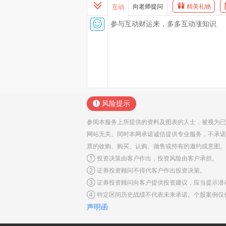
向老师提问
精美礼物
互动
风险提示
参阅本服务上所提供的资料及图表的人士，被视为已
网站无关。同时本网承诺诚信提供专业服务，不承诺
票的收购、购买、认购、抛售或持有的邀约或意图。
① 投资决策由客户作出，投资风险由客户承担。
② 证券投资顾问不得代客户作出投资决策。
③ 证券投资顾问向客户提供投资建议，应当提示潜
④ 特定区间历史战绩不代表未来承诺。个股案例仅
声明函