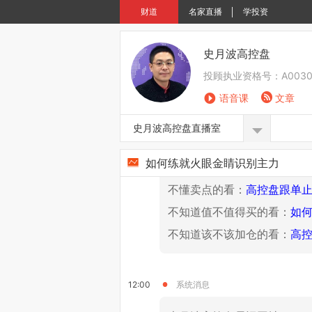
财道
名家直播
学投资
11:00
系统消息
史月波高控盘
史月波高控盘易记网址：www.s
投顾执业资格号：
A0030
语音课
文章
11:28
系统消息
史月波高控盘直播室
【新学员免费观看】限时免
如何练就火眼金睛识别主力
不懂买点的看：
高控盘黄金
不懂卖点的看：
高控盘跟单
不知道值不值得买的看：
如
不知道该不该加仓的看：
高
12:00
系统消息