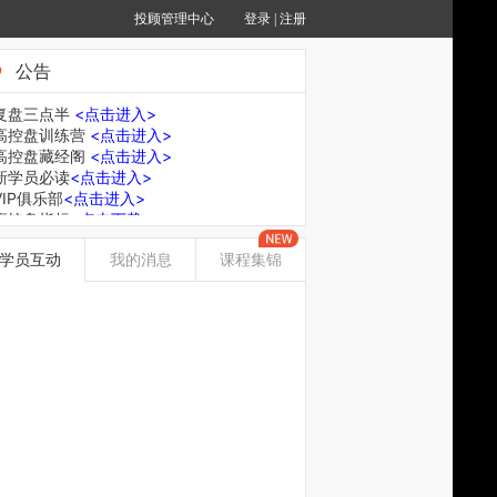
投顾管理中心
登录
|
注册
公告
复盘三点半
<点击进入>
高控盘训练营
<点击进入>
高控盘藏经阁
<点击进入>
新学员必读
<点击进入>
VIP俱乐部
<点击进入>
高控盘指标
<点击下载>
高控盘指标说明
<点击观看>
学员互动
我的消息
课程集锦