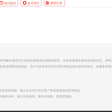
模拟交易
每日签到
金币专区
经理解并愿意自行承担投资服务的风险和损失。投资者依据本服务提供的信息、资料
投资者获取投资收益，也不与投资者约定分享投资收益或分担投资损失。本服务所提
在的投资风险，禁止以任何方式向客户承诺或者保证投资收益。
作教学分析，观点仅供参考。股市有风险，投资需谨慎。