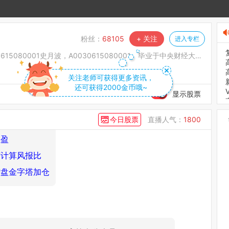
粉丝：
68105
+ 关注
进入专栏
hiyuebo.com，高控盘公众号：sybgkp888
615080001史月波，A0030615080001。毕业于中央财经大学金融专业，国内知名证券投资顾
关注老师可获得更多资讯，
还可获得2000金币哦~
显示股票
费
今日股票
直播人气：
1800
买点
止盈
何计算风报比
控盘金字塔加仓